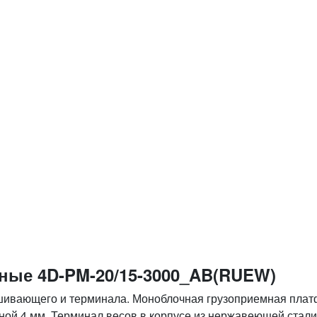
ые 4D-PM-20/15-3000_AB(RUEW)
ешивающего и терминала. Моноблочная грузоприемная пла
ной 4 мм. Терминал весов в корпусе из нержавеющей стал