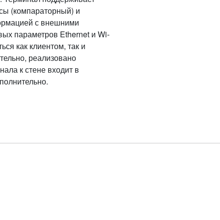
сы (компараторный) и
формацией с внешними
вых параметров Ethernet и Wi-
ся как клиентом, так и
ительно, реализовано
ала к стене входит в
полнительно.