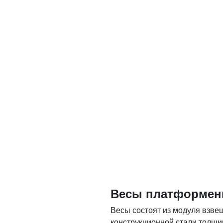
Весы платформенн
Весы состоят из модуля взв
конструкционной стали толщи