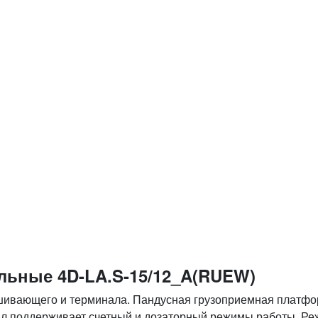
ьные 4D-LA.S-15/12_A(RUEW)
ешивающего и терминала. Пандусная грузоприемная платф
л поддерживает счетный и дозаторный режимы работы. Ре