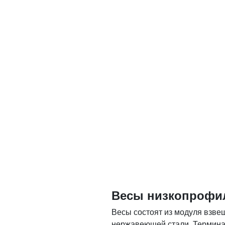
Весы низкопрофил
Весы состоят из модуля взв
нержавеющей стали. Термина