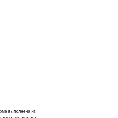
орма выполнена из
жимы процентного