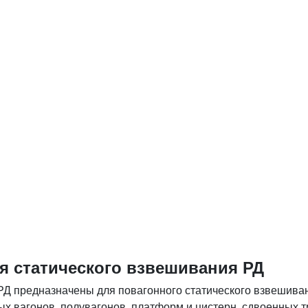
я статического взвешивания РД
Д предназначены для повагонного статического взвешивани
 вагонов, полувагонов, платформ и цистерн, сдвоенных т