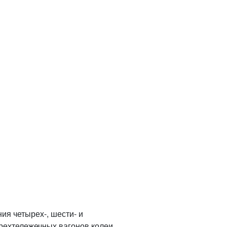
я четырех-, шести- и
рехтележечных вагонов колеи