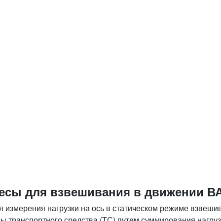
сы для взвешивания в движении В
 измерения нагрузки на ось в статическом режиме взвешив
ы транспортного средства (ТС) путем суммирования нагруз