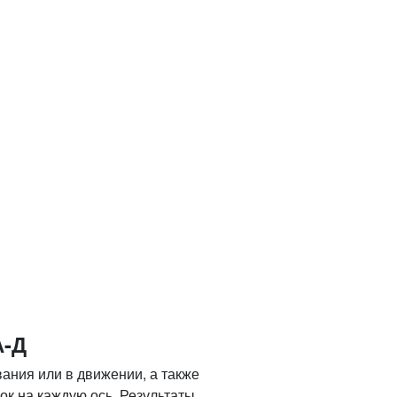
А-Д
ания или в движении, а также
ок на каждую ось. Результаты